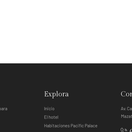
Explora
Con
para
Inicio
Av. C
Mazat
El hotel
Habitaciones Pacific Palace