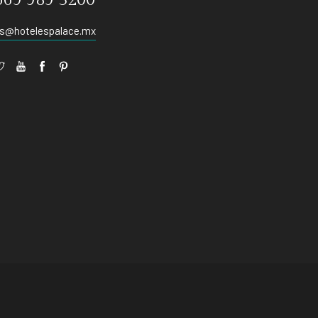
669 989 3200
s@hotelespalace.mx