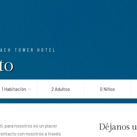
EACH TOWER HOTEL
to
1 Habitación
2 Adultos
0 Niños
Déjanos 
el, para nosotros es un placer
 contacto con nosotros a través