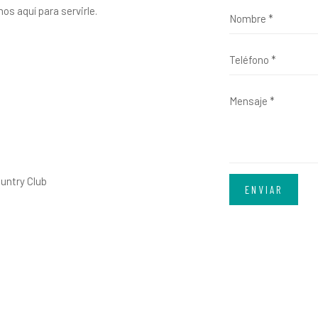
s aquí para servirle.
untry Club
ENVIAR