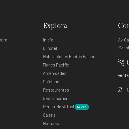
Explora
Con
para
Inicio
Av. C
Mazat
El hotel
Habitaciones Pacific Palace
Planes Pacific
Amenidades
venta
Opiniones
Restaurantes
Gastronomía
Recorrido virtual
Nuevo
Galería
Noticias