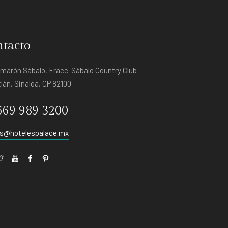
tacto
amarón Sábalo, Fracc. Sábalo Country Club
lán, Sinaloa, CP 82100
669 989 3200
s@hotelespalace.mx